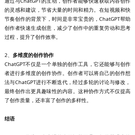
通过与ChatGPT的互动，创作者能够快速获取内容创作
的灵感和建议，节省大量的时间和精力。在短视频和快
节奏创作的背景下，时间是非常宝贵的，ChatGPT帮助
创作者快速生成创意，减少了创作中的重复劳动和思考
过程，提升了创作效率。
2、
多维度的创作协作
ChatGPT不仅是一个单独的创作工具，它还能够与创作
者进行多维度的创作协作。创作者可以将自己的创作想
法与ChatGPT进行不断迭代，经过多轮的讨论与修改，
最终创作出更具趣味性的内容。这种协作方式不仅提高
了创作质量，还丰富了创作的多样性。
结语