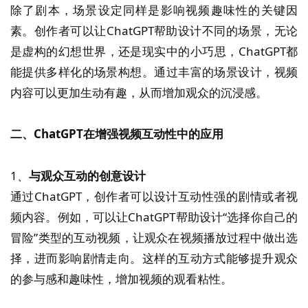
除了剧本，场景设定同样是影响视频趣味性的关键因
素。创作者可以让ChatGPT帮助设计不同的场景，无论
是虚构的幻想世界，还是现实中的小巧思，ChatGPT都
能提供多样化的场景构想。通过丰富的场景设计，视频
内容可以更加生动有趣，从而增加观众的沉浸感。
二、ChatGPT在增强视频互动性中的应用
1、
与观众互动的创意设计
通过ChatGPT，创作者可以设计互动性强的剧情或者视
频内容。例如，可以让ChatGPT帮助设计“选择你自己的
冒险”类型的互动视频，让观众在视频播放过程中做出选
择，进而影响剧情走向。这样的互动方式能够提升观众
的参与感和趣味性，增加视频的观看粘性。