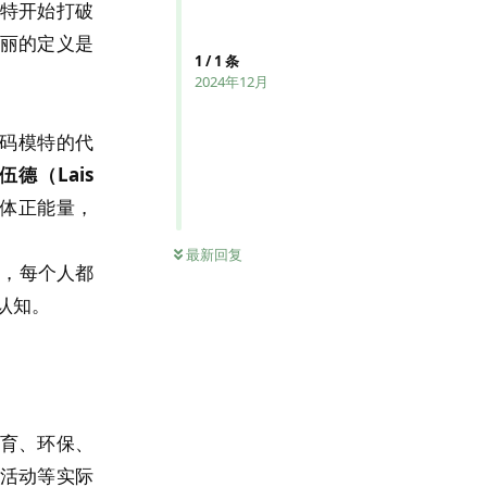
特开始打破
丽的定义是
1
/
1
条
2024年12月
了大码模特的代
伍德（Lais
体正能量，
最新回复
何，每个人都
认知。
育、环保、
活动等实际