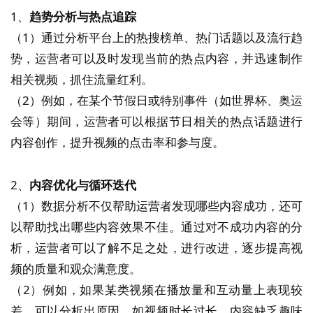
1、
趋势分析与热点追踪
（1）通过分析平台上的热搜榜单、热门话题以及流行趋
势，运营者可以及时发现当前的热点内容，并迅速制作
相关视频，抓住流量红利。
（2）例如，在某个节假日或特别事件（如世界杯、奥运
会等）期间，运营者可以根据节日相关的热点话题进行
内容创作，提升视频的点击率和参与度。
2、
内容优化与循环迭代
（1）数据分析不仅帮助运营者发现哪些内容成功，还可
以帮助找出哪些内容效果不佳。通过对不成功内容的分
析，运营者可以了解不足之处，进行改进，逐步提高视
频的质量和观众满意度。
（2）例如，如果某类视频在播放量和互动量上表现较
差，可以分析出原因，如视频时长过长、内容缺乏趣味