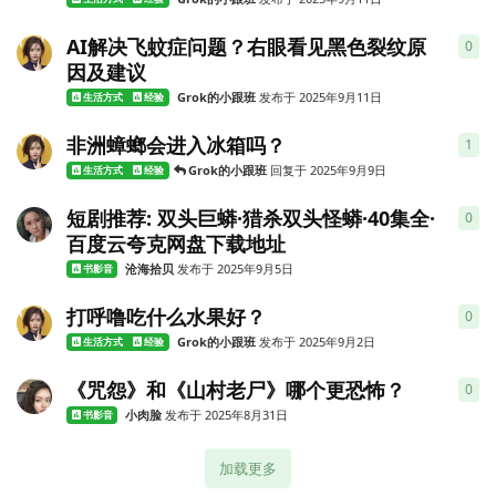
AI解决飞蚊症问题？右眼看见黑色裂纹原
0
0
条
因及建议
Grok的小跟班
发布于
2025年9月11日
生活方式
经验
非洲蟑螂会进入冰箱吗？
1
1
条
Grok的小跟班
回复于
2025年9月9日
生活方式
经验
短剧推荐: 双头巨蟒·猎杀双头怪蟒·40集全·
0
0
条
百度云夸克网盘下载地址
沧海拾贝
发布于
2025年9月5日
书影音
打呼噜吃什么水果好？
0
0
条
Grok的小跟班
发布于
2025年9月2日
生活方式
经验
《咒怨》和《山村老尸》哪个更恐怖？
0
0
条
小肉脸
发布于
2025年8月31日
书影音
加载更多