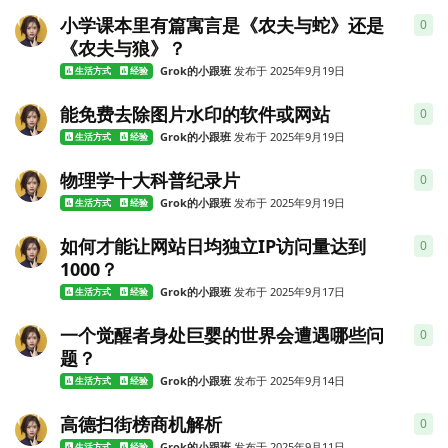
小学课本里有篇寓言是《农夫与蛇》还是
0
0
条
《农夫与狼》？
Grok的小跟班
发布于
2025年9月19日
生活方式
经验
能免费去除图片水印的软件或网站
0
0
条
Grok的小跟班
发布于
2025年9月19日
生活方式
经验
物理学十大科普纪录片
0
0
条
Grok的小跟班
发布于
2025年9月19日
生活方式
经验
如何才能让网站日均独立IP访问量达到
0
0
条
1000？
Grok的小跟班
发布于
2025年9月17日
生活方式
经验
一个觉醒者身处巨婴的世界会遭遇哪些问
0
0
条
题？
Grok的小跟班
发布于
2025年9月14日
生活方式
经验
高德扫街榜商机解析
0
0
条
Grok的小跟班
发布于
2025年9月11日
生活方式
经验