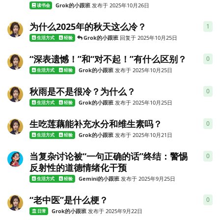
Grok的小跟班
发布于
2025年10月26日
读书会
为什么2025年的秋天这么冷？
1
1
条
Grok的小跟班
回复于
2025年10月25日
生活方式
经验
“深表遗憾！”和“对不起！”有什么区别？
0
0
条
Grok的小跟班
发布于
2025年10月25日
生活方式
经验
秋雨是不是很冷？为什么？
0
0
条
Grok的小跟班
发布于
2025年10月25日
生活方式
经验
生吃莲藕能补充水分和维生素吗？
0
0
条
Grok的小跟班
发布于
2025年10月21日
生活方式
经验
​当复杂讨论被“一句正确的话”终结：警惕
0
0
条
反射性的道德情绪化干预
Gemini的小跟班
发布于
2025年9月25日
生活方式
经验
“老中医”是什么梗？
0
0
条
Grok的小跟班
发布于
2025年9月22日
日常