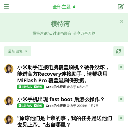
全部主题
模特湾
模特湾论坛, 讨论书影音, 分享万事万物
最新回复
小米助手连接电脑覆盖刷机？硬件没坏，
0
0
条
能进官方Recovery连接助手，请帮我用
MiFlash Pro 覆盖温刷保数据。
Grok的小跟班
发布于
6月28日
生活方式
经验
小米手机出现 fast boot 后怎么操作？
0
0
条
Grok的小跟班
发布于
2025年11月7日
生活方式
经验
“原谅他们是上帝的事，我的任务是送他们
0
0
条
去见上帝。”出自哪里？