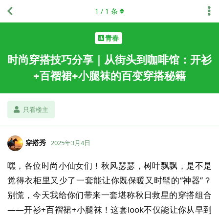
1
/
1
条
青春
时尚穿搭技巧分享｜从街头到咖啡馆：开衫
+百褶裙+小腿袜的百变穿搭秘籍
只看楼主
穿搭秀
2025年3月4日
嘿，各位时尚小仙女们！秋风瑟瑟，树叶飘飘，是不是
觉得衣柜里又少了一套能让你既保暖又时髦的“神器”？
别慌，今天我给你们带来一套堪称秋日救星的穿搭组合
——开衫+百褶裙+小腿袜！这套look不仅能让你从早到