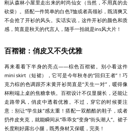
刚从森林小屋里走出来的时尚仙女（当然，不用真的去
砍柴）。搭配一件简单的白色T恤或者高领衫，既清爽又
不会抢了开衫的风头。实话实说，这件开衫的颜色和质
感，简直是秋天的代言人，随手一拍就是ins风大片！
百褶裙：俏皮又不失优雅
再来看看下半身的亮点——棕色百褶裙。别小看这件
mini skirt（短裙），它可是今年秋冬的“回归王者”！巧
克力棕的色调跟芥末黄开衫简直是“天生一对”，暖得像
杯刚端上桌的焦糖拿铁。百褶设计不仅显腿长，还能让
走路带风，俏皮中透着优雅。不过，穿它的时候要注
意：别让“学生妹”感太重！搭配一双酷酷的鞋子，或者
扔件皮夹克，就能瞬间从“乖乖女”变身“街头潮人”。裙子
长度刚好露出小腿，既秀身材又保暖，完美！