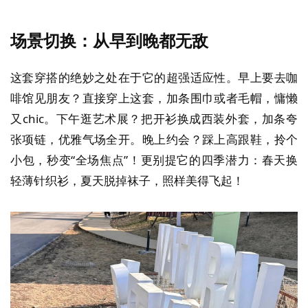
场景切换：从早到晚都无敌
这套穿搭的绝妙之处在于它的超强适应性。早上要去咖
啡馆见朋友？直接穿上这套，加条围巾或者毛帽，慵懒
又chic。下午逛艺术展？把开衫换成西装外套，加条夸
张项链，优雅气场全开。晚上约会？踩上高跟鞋，拎个
小包，秒变“全场焦点”！更别提它的四季潜力：春天换
轻薄针织衫，夏天脱掉袜子，照样美得飞起！