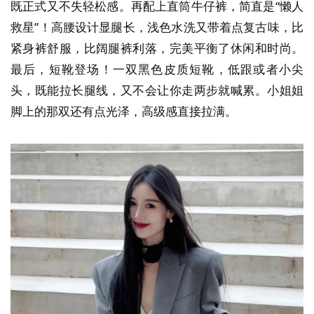
既正式又不失轻松感。再配上直筒牛仔裤，简直是“懒人
救星”！高腰设计显腿长，浅色水洗又带着点复古味，比
紧身裤舒服，比阔腿裤利落，完美平衡了休闲和时尚。
最后，短靴登场！一双黑色皮质短靴，低跟或者小尖
头，既能拉长腿线，又不会让你走两步就喊累。小姐姐
脚上的那双还有点光泽，高级感直接拉满。