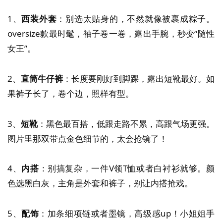
1、
西装外套
：别选太贴身的，不然就像被裹成粽子。
oversize款最时髦，袖子卷一卷，露出手腕，秒变“随性
女王”。
2、
直筒牛仔裤
：长度要刚好到脚踝，露出短靴最好。如
果裤子长了，卷个边，照样有型。
3、
短靴
：黑色最百搭，低跟走路不累，高跟气场更强。
图片里那双带点金色细节的，太会抢镜了！
4、
内搭
：别搞复杂，一件V领T恤或者白衬衫就够。颜
色选黑白灰，主角是外套和裤子，别让内搭抢戏。
5、
配饰
：加条细项链或者墨镜，高级感up！小姐姐手