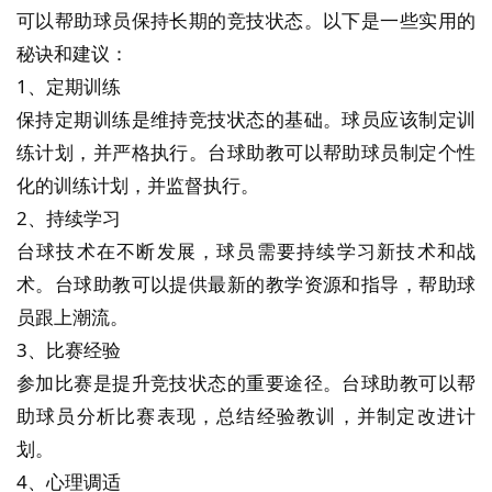
可以帮助球员保持长期的竞技状态。以下是一些实用的
秘诀和建议：
1、定期训练
保持定期训练是维持竞技状态的基础。球员应该制定训
练计划，并严格执行。台球助教可以帮助球员制定个性
化的训练计划，并监督执行。
2、持续学习
台球技术在不断发展，球员需要持续学习新技术和战
术。台球助教可以提供最新的教学资源和指导，帮助球
员跟上潮流。
3、比赛经验
参加比赛是提升竞技状态的重要途径。台球助教可以帮
助球员分析比赛表现，总结经验教训，并制定改进计
划。
4、心理调适