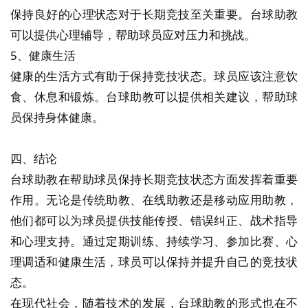
保持良好的心理状态对于长期竞技至关重要。台球助教
可以提供心理辅导，帮助球员应对压力和挑战。
5、健康生活
健康的生活方式有助于保持竞技状态。球员应该注意饮
食、休息和锻炼。台球助教可以提供相关建议，帮助球
员保持身体健康。
四、结论
台球助教在帮助球员保持长期竞技状态方面发挥着重要
作用。无论是传统助教、在线助教还是移动应用助教，
他们都可以为球员提供技能传授、错误纠正、战术指导
和心理支持。通过定期训练、持续学习、参加比赛、心
理调适和健康生活，球员可以保持并提升自己的竞技状
态。
在现代社会，随着技术的发展，台球助教的形式也在不