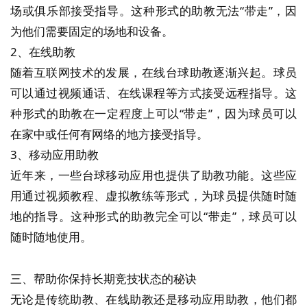
场或俱乐部接受指导。这种形式的助教无法“带走”，因
为他们需要固定的场地和设备。
2、在线助教
随着互联网技术的发展，在线台球助教逐渐兴起。球员
可以通过视频通话、在线课程等方式接受远程指导。这
种形式的助教在一定程度上可以“带走”，因为球员可以
在家中或任何有网络的地方接受指导。
3、移动应用助教
近年来，一些台球移动应用也提供了助教功能。这些应
用通过视频教程、虚拟教练等形式，为球员提供随时随
地的指导。这种形式的助教完全可以“带走”，球员可以
随时随地使用。
三、帮助你保持长期竞技状态的秘诀
无论是传统助教、在线助教还是移动应用助教，他们都