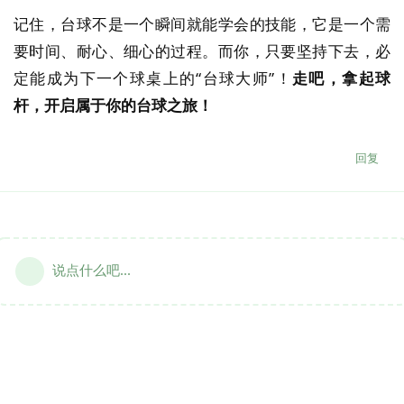
记住，台球不是一个瞬间就能学会的技能，它是一个需
要时间、耐心、细心的过程。而你，只要坚持下去，必
定能成为下一个球桌上的“台球大师”！
走吧，拿起球
杆，开启属于你的台球之旅！
回复
说点什么吧...