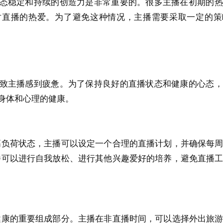
态稳定和持续的创造力是非常重要的。很多主播在初期的热
对直播的热爱。为了避免这种情况，主播需要采取一定的策
致主播感到疲惫。为了保持良好的直播状态和健康的心态，
身体和心理的健康。
高负荷状态，主播可以设定一个合理的直播计划，并确保每
播可以进行自我放松、进行其他兴趣爱好的培养，避免直播
健康的重要组成部分。主播在非直播时间，可以选择外出旅