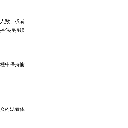
众人数、或者
主播保持持续
过程中保持愉
众的观看体