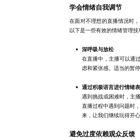
学会情绪自我调节
在面对不理想的直播情况时，
以下是一些有效的情绪管理技
深呼吸与放松
在直播中，主播可以通
虑和紧张感。适当的暂
通过积极语言进行情绪
遇到挑战或困难时，主
直播过程中遇到问题时，
来，让我们继续玩得开心
避免过度依赖观众反馈