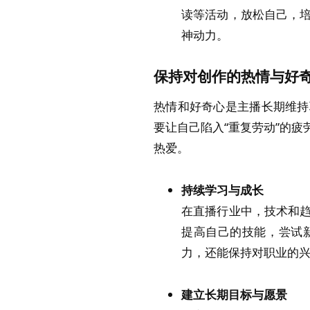
读等活动，放松自己，
神动力。
保持对创作的热情与好
热情和好奇心是主播长期维持
要让自己陷入“重复劳动”的
热爱。
持续学习与成长
在直播行业中，技术和
提高自己的技能，尝试
力，还能保持对职业的
建立长期目标与愿景