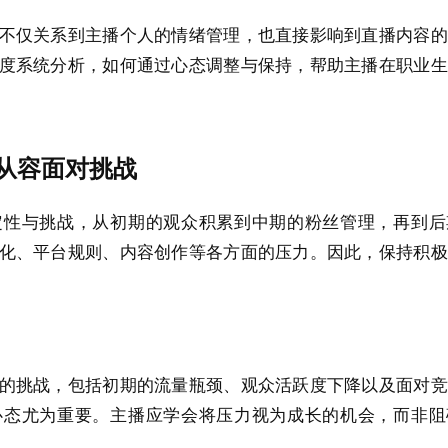
不仅关系到主播个人的情绪管理，也直接影响到直播内容的
度系统分析，如何通过心态调整与保持，帮助主播在职业生
从容面对挑战
定性与挑战，从初期的观众积累到中期的粉丝管理，再到后
化、平台规则、内容创作等各方面的压力。因此，保持积极
的挑战，包括初期的流量瓶颈、观众活跃度下降以及面对竞
心态尤为重要。主播应学会将压力视为成长的机会，而非阻