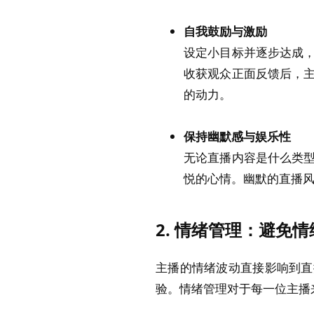
自我鼓励与激励
设定小目标并逐步达成
收获观众正面反馈后，
的动力。
保持幽默感与娱乐性
无论直播内容是什么类
悦的心情。幽默的直播
2.
情绪管理：避免情
主播的情绪波动直接影响到直
验。情绪管理对于每一位主播