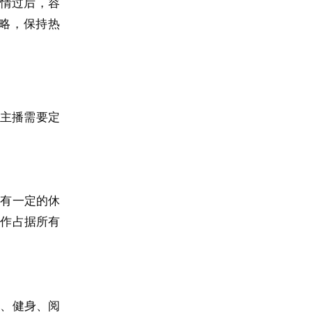
情过后，容
略，保持热
主播需要定
周有一定的休
工作占据所有
游、健身、阅