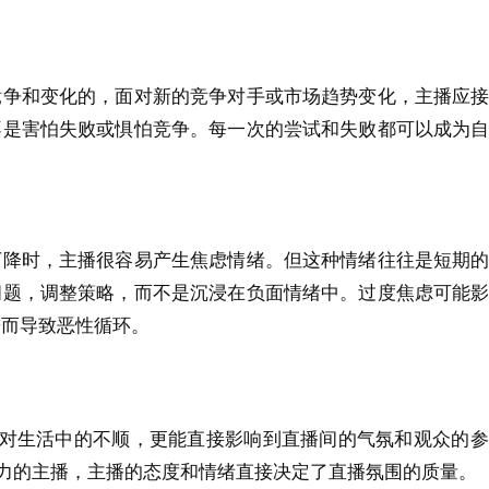
竞争和变化的，面对新的竞争对手或市场趋势变化，主播应
不是害怕失败或惧怕竞争。每一次的尝试和失败都可以成为
。
下降时，主播很容易产生焦虑情绪。但这种情绪往往是短期
问题，调整策略，而不是沉浸在负面情绪中。过度焦虑可能
进而导致恶性循环。
对生活中的不顺，更能直接影响到直播间的气氛和观众的参
力的主播，主播的态度和情绪直接决定了直播氛围的质量。