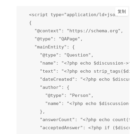
复制
   <script type="application/ld+json">

   {

     "@context": "https://schema.org",

     "@type": "QAPage",

     "mainEntity": {

       "@type": "Question",

       "name": "<?php echo $discussion->ti
       "text": "<?php echo strip_tags($dis
       "dateCreated": "<?php echo $discuss
       "author": {

         "@type": "Person",

         "name": "<?php echo $discussion->
       },

       "answerCount": "<?php echo count($d
       "acceptedAnswer": <?php if ($discus