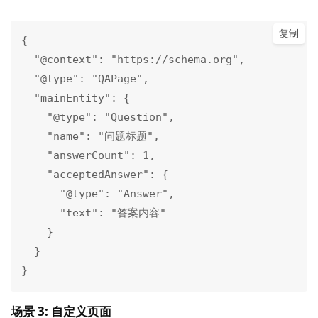
复制
{

  "@context": "https://schema.org",

  "@type": "QAPage",

  "mainEntity": {

    "@type": "Question",

    "name": "问题标题",

    "answerCount": 1,

    "acceptedAnswer": {

      "@type": "Answer",

      "text": "答案内容"

    }

  }

}
场景 3: 自定义页面