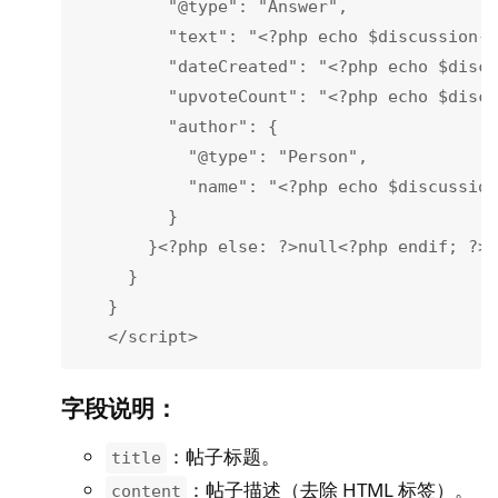
         "@type": "Answer",

         "text": "<?php echo $discussion->
         "dateCreated": "<?php echo $discu
         "upvoteCount": "<?php echo $discu
         "author": {

           "@type": "Person",

           "name": "<?php echo $discussion
         }

       }<?php else: ?>null<?php endif; ?>

     }

   }

   </script>
字段说明
：
：帖子标题。
title
：帖子描述（去除 HTML 标签）。
content