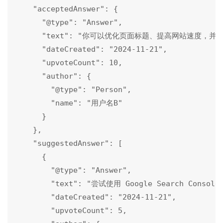
    "acceptedAnswer": {

      "@type": "Answer",

      "text": "你可以优化页面标题、提高网站速度，
      "dateCreated": "2024-11-21",

      "upvoteCount": 10,

      "author": {

        "@type": "Person",

        "name": "用户名B"

      }

    },

    "suggestedAnswer": [

      {

        "@type": "Answer",

        "text": "尝试使用 Google Search Cons
        "dateCreated": "2024-11-21",

        "upvoteCount": 5,
